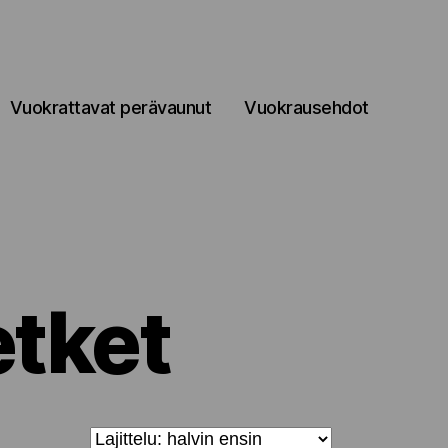
Vuokrattavat perävaunut
Vuokrausehdot
etket