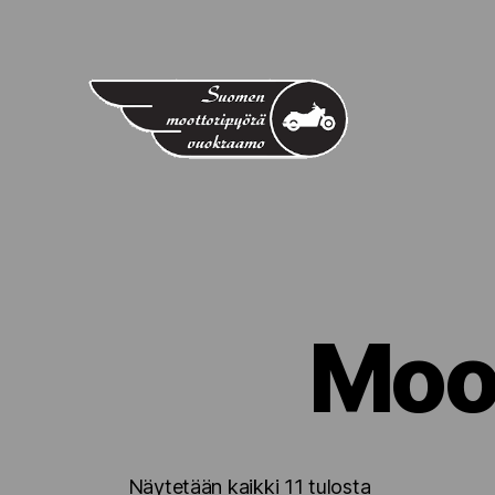
Suomen
Moottoripyörävuokraamo
Moot
Halvin
Näytetään kaikki 11 tulosta