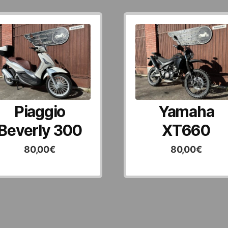
Piaggio
Yamaha
Beverly 300
XT660
80,00
€
80,00
€