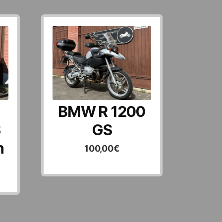
BMW R 1200
S
GS
n
100,00
€