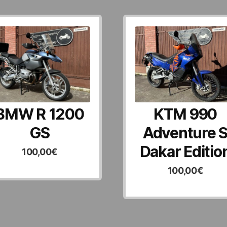
BMW R 1200
KTM 990
GS
Adventure 
Dakar Editio
100,00
€
100,00
€