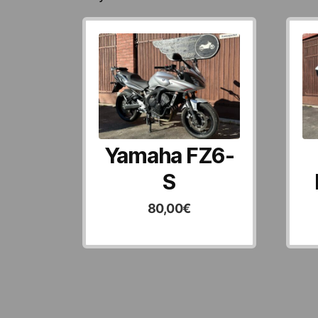
ensin
Yamaha FZ6-
S
80,00
€