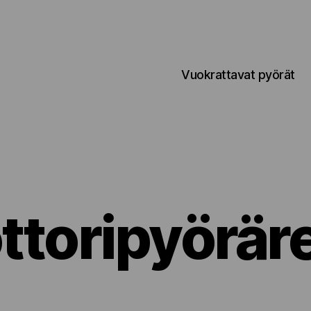
Vuokrattavat pyörät
toripyörär