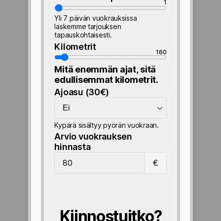
1
V
u
Yli 7 päivän vuokrauksissa
o
laskemme tarjouksen
tapauskohtaisesti.
k
r
Kilometrit
160
a
K
t
i
Mitä enemmän ajat, sitä
t
l
edullisemmat kilometrit.
a
o
Ajoasu (30€)
v
m
A
a
e
j
t
t
o
p
r
Kypärä sisältyy pyörän vuokraan.
a
ä
i
Arvio vuokrauksen
s
i
t
hinnasta
u
v
A
(
€
ä
r
3
t
v
0
i
€
o
)
v
Kiinnostuitko?
u