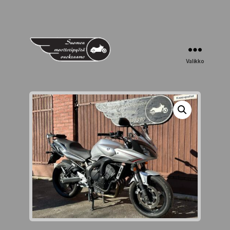
Valikko
Suomen
Moottoripyörävuokraamo