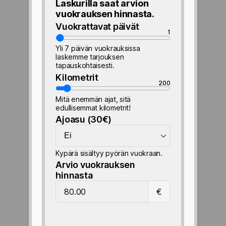
Laskurilla saat arvion
vuokrauksen hinnasta.
Vuokrattavat päivät
1
V
u
Yli 7 päivän vuokrauksissa
o
laskemme tarjouksen
tapauskohtaisesti.
k
r
Kilometrit
200
a
K
t
i
Mitä enemmän ajat, sitä
t
l
edullisemmat kilometrit!
a
o
Ajoasu (30€)
v
m
A
a
e
j
t
t
o
Kypärä sisältyy pyörän vuokraan.
p
r
a
Arvio vuokrauksen
ä
i
s
hinnasta
i
t
u
A
v
(
€
r
ä
3
v
t
0
i
€
o