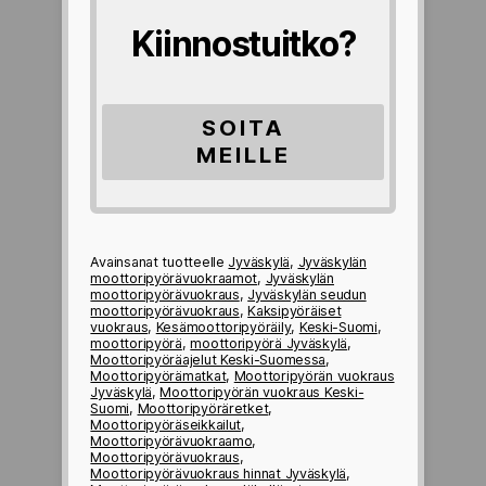
)
v
Kiinnostuitko?
u
o
k
r
SOITA
a
u
MEILLE
k
s
e
n
h
Avainsanat tuotteelle
Jyväskylä
,
Jyväskylän
moottoripyörävuokraamot
,
Jyväskylän
i
moottoripyörävuokraus
,
Jyväskylän seudun
n
moottoripyörävuokraus
,
Kaksipyöräiset
n
vuokraus
,
Kesämoottoripyöräily
,
Keski-Suomi
,
moottoripyörä
,
moottoripyörä Jyväskylä
,
a
Moottoripyöräajelut Keski-Suomessa
,
s
Moottoripyörämatkat
,
Moottoripyörän vuokraus
t
Jyväskylä
,
Moottoripyörän vuokraus Keski-
Suomi
,
Moottoripyöräretket
,
a
Moottoripyöräseikkailut
,
Moottoripyörävuokraamo
,
Moottoripyörävuokraus
,
Moottoripyörävuokraus hinnat Jyväskylä
,