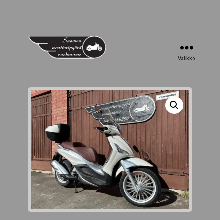
Valikko
Suomen
Moottoripyörävuokraamo