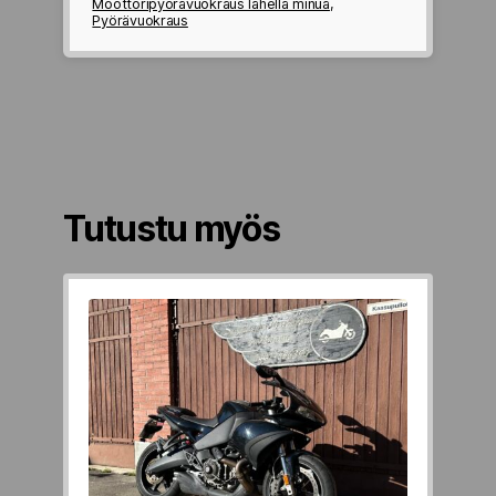
Moottoripyörävuokraus lähellä minua
,
Pyörävuokraus
Tutustu myös