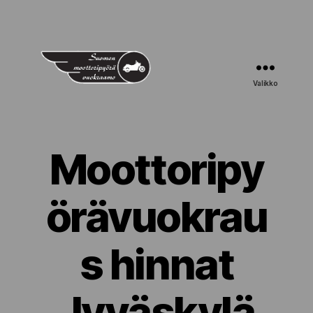
Valikko
Suomen
Moottoripyörävuokraamo
Moottoripy
örävuokrau
s hinnat
Jyväskylä