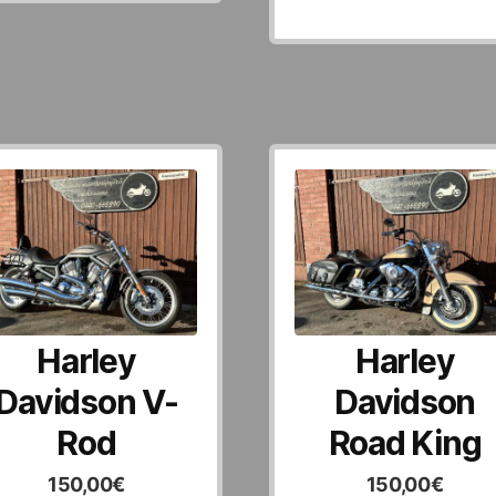
Harley
Harley
Davidson V-
Davidson
Rod
Road King
150,00
€
150,00
€