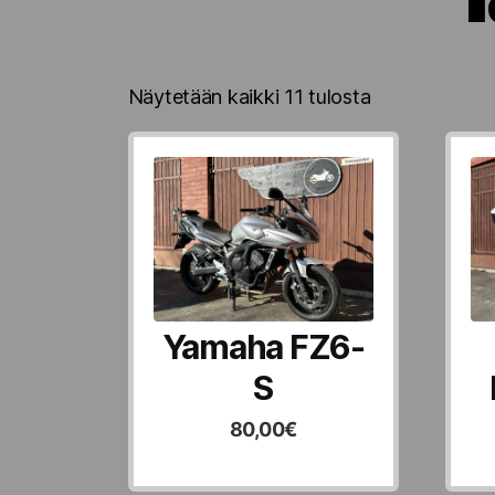
Halvin
Näytetään kaikki 11 tulosta
ensin
Yamaha FZ6-
S
80,00
€