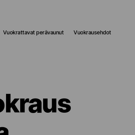
Vuokrattavat perävaunut
Vuokrausehdot
okraus
a