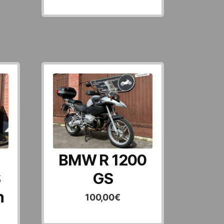
BMW R 1200
S
GS
n
100,00
€