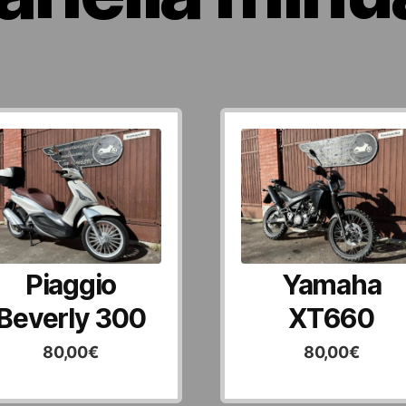
Piaggio
Yamaha
Beverly 300
XT660
80,00
€
80,00
€