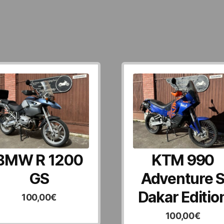
BMW R 1200
KTM 990
GS
Adventure 
Dakar Editio
100,00
€
100,00
€