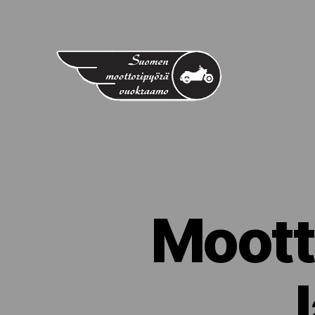
Suomen
Moottoripyörävuokraamo
Moott