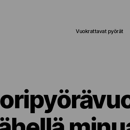
Vuokrattavat pyörät
oripyörävu
lähellä minu